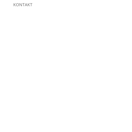
KONTAKT
KOMMEN SIE
VORBEI!
STRUNK CONNECT GMBH & CO.
KG
Siegtalstraße 20