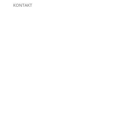
KONTAKT
KOMMEN SIE
VORBEI!
STRUNK CONNECT GMBH & CO.
KG
Siegtalstraße 20